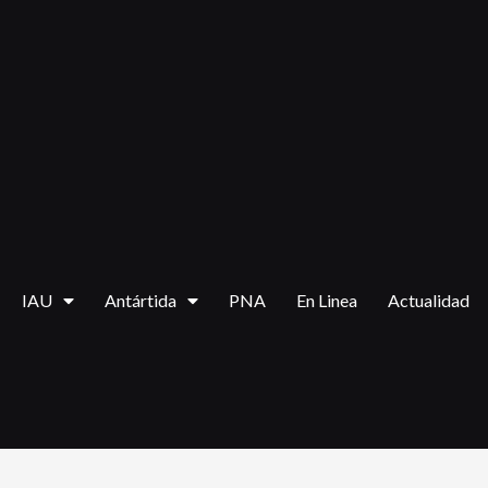
Ir
al
contenido
IAU
Antártida
PNA
En Linea
Actualidad