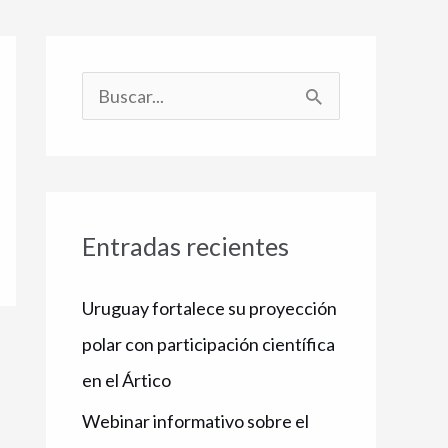
B
u
s
c
Entradas recientes
a
r
Uruguay fortalece su proyección
p
polar con participación científica
o
en el Ártico
r
Webinar informativo sobre el
: