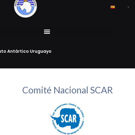
Ir
al
Spanish
▼
contenido
tuto Antártico Uruguayo
Comité Nacional SCAR