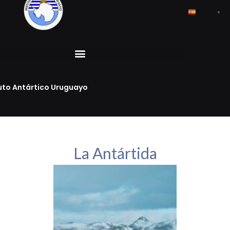
Ir
al
Spanish
▼
contenido
tuto Antártico Uruguayo
La Antártida​