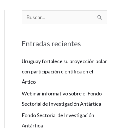
B
u
s
Entradas recientes
c
a
Uruguay fortalece su proyección polar
r
con participación científica en el
p
Ártico
o
Webinar informativo sobre el Fondo
r
Sectorial de Investigación Antártica
:
Fondo Sectorial de Investigación
Antártica