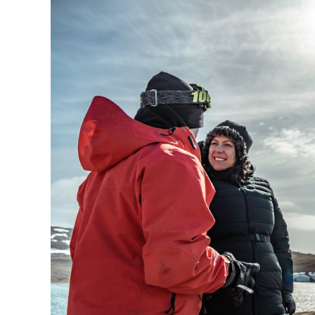
Embajadora
de
Reino
Unido
Faye
O
´
Connor
visitó
la
Base
Científica
Antártica
Artigas.