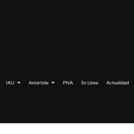
Ir
al
contenido
IAU
Antártida
PNA
En Linea
Actualidad