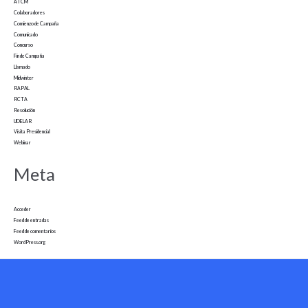
ATCM
Colaboradores
Comienzo de Campaña
Comunicado
Concurso
Fin de Campaña
Llamado
Midwinter
RAPAL
RCTA
Resolución
UDELAR
Visita Presidencial
Webinar
Meta
Acceder
Feed de entradas
Feed de comentarios
WordPress.org