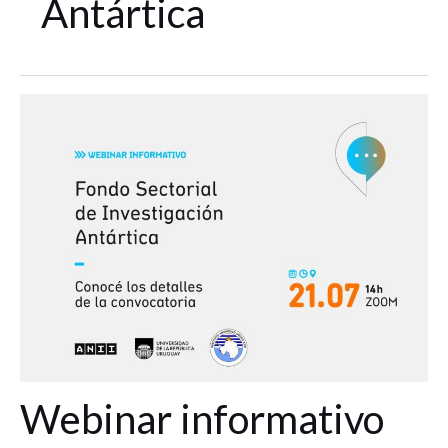
Antártica
Webinar
informativo
sobre
el
Fondo
Sectorial
de
Investigación
Antártica
Webinar informativo