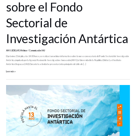
sobre el Fondo
Sectorial de
Investigación Antártica
ANII
,
UDELAR
,
Webinar
/
Comunicación IAU
El próximo 21 de julio, a las 14:00 horas, se realizará un webinar informativo sobre la nueva convocatoria del Fondo Sectorial de Investigación
Antártica, impulsado por la Agencia Nacional de Investigación e Innovación (ANII), la Universidad de la República (Udelar) y el Instituto
Antártico Uruguayo (IAU). Durante la actividad se presentarán los principales detalles de […]
Leer más »
Fondo
Sectorial
de
Investigación
Antártica