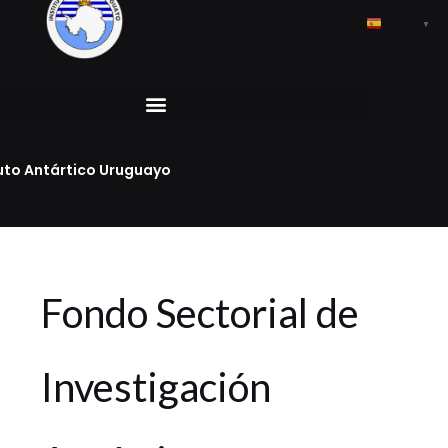
Ir
al
Spanish
▼
contenido
tuto Antártico Uruguayo
Fondo Sectorial de
Investigación