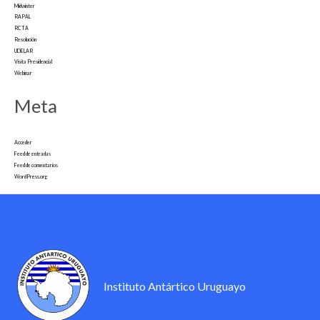
Midwinter
RAPAL
RCTA
Resolución
UDELAR
Visita Presidencial
Webinar
Meta
Acceder
Feed de entradas
Feed de comentarios
WordPress.org
Instituto Antártico Uruguayo