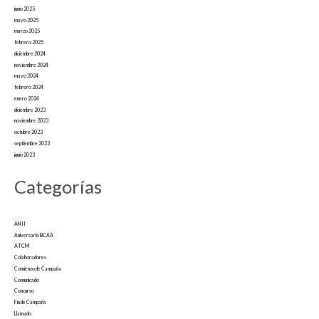
junio 2025
mayo 2025
marzo 2025
febrero 2025
diciembre 2024
noviembre 2024
mayo 2024
febrero 2024
enero 2024
diciembre 2023
noviembre 2023
octubre 2023
septiembre 2023
junio 2023
Categorías
ANII
Aniversario BCAA
ATCM
Colaboradores
Comienzo de Campaña
Comunicado
Concurso
Fin de Campaña
Llamado